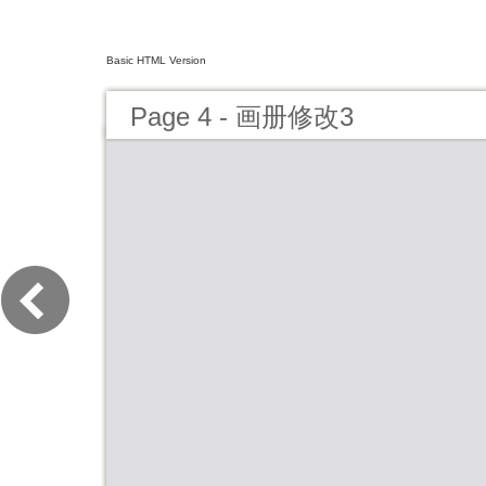
Basic HTML Version
Page 4 - 画册修改3