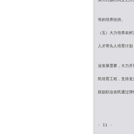
等的培养扶持。
（五）大力培养农村
人才带头人培育计划
业发展需要，大力开
民培育工程，支持龙
鼓励职业农民通过弹
- 11 -