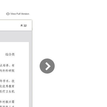
View Full Version
P. 12